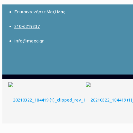
Επικοινωνήστε Μαζί Μας
210-6219337
info@meeg.gr