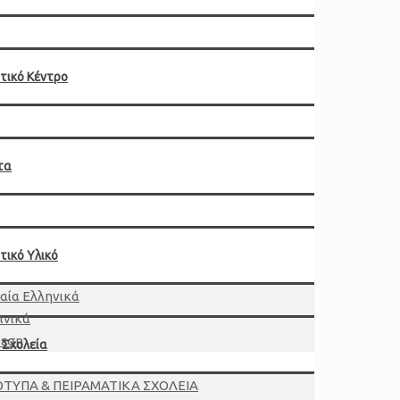
τικό Κέντρο
τα
τικό Υλικό
αία Ελληνικά
ινικά
εση
 Σχολεία
ΤΥΠΑ & ΠΕΙΡΑΜΑΤΙΚΑ ΣΧΟΛΕΙΑ