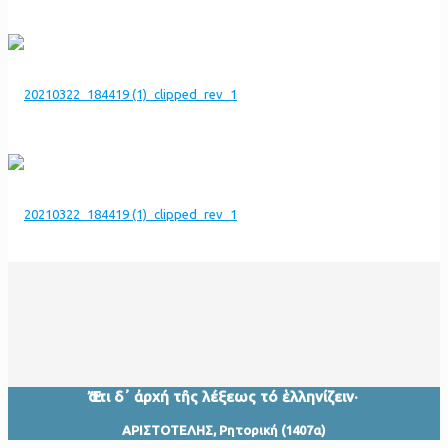
Ἔστι δ᾽ ἀρχή τῆς λέξεως τό ἑλληνίζειν·
ΑΡΙΣΤΟΤΕΛΗΣ, Ρητορική (1407α)