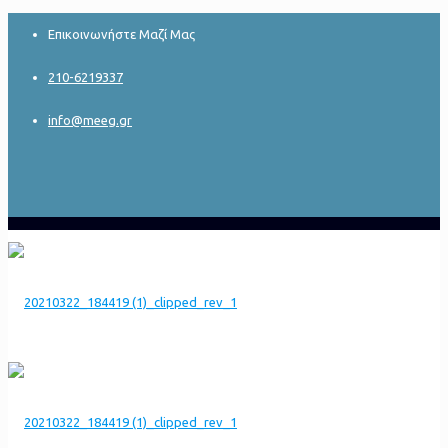
Επικοινωνήστε Μαζί Μας
210-6219337
info@meeg.gr