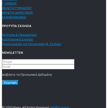
Γ’ ΛΥΚΕΙΟΥ
ΜΕΛΕΤΗ ΓΥΜΝΑΣΙΟΥ
ΜΕΛΕΤΗ ΔΗΜΟΤΙΚΟΥ
ΕΛΛΗΝΟΜΑΘΕΙΑ
ΠΡΟΤΥΠΑ ΣΧΟΛΕΙΑ
Πρότυπα & Πειραματικά
Καλλιτεχνικά Σχολεία
Προετοιμασία για Υποτροφίες Ιδ. Σχολών
NEWSLETTER
Διαβάστε τα Προσωπικά Δεδομένα
© 2026 Meeg. All Rights Reserved.
Muffin group