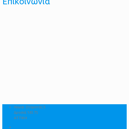
Επικοινωνία
Λεωφ. Σταματάς 5
Δροσιά 145 75
ATTIKH
210-6219337