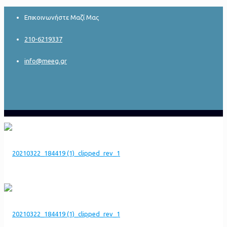
Επικοινωνήστε Μαζί Μας
210-6219337
info@meeg.gr